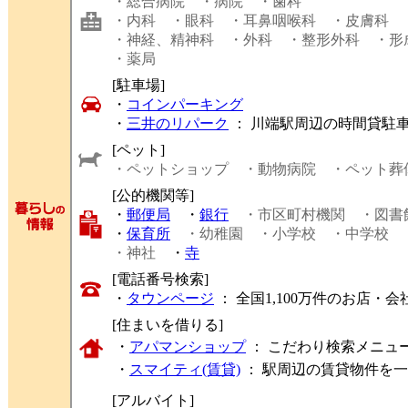
・総合病院
・病院
・歯科
・内科
・眼科
・耳鼻咽喉科
・皮膚科
・神経、精神科
・外科
・整形外科
・形
・薬局
[駐車場]
・
コインパーキング
・
三井のリパーク
： 川端駅周辺の時間貸駐
[ペット]
・ペットショップ
・動物病院
・ペット葬
[公的機関等]
・
郵便局
・
銀行
・市区町村機関
・図書
・
保育所
・幼稚園
・小学校
・中学校
・神社
・
寺
[電話番号検索]
・
タウンページ
： 全国1,100万件のお店
[住まいを借りる]
・
アパマンショップ
： こだわり検索メニュ
・
スマイティ(賃貸)
： 駅周辺の賃貸物件を
[アルバイト]