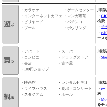
・カラオケ
・ゲームセンター
川端
・インターネットカフェ
・マンガ喫茶
・
GI
検索
・ビリヤード
・パチンコ
・
チ
・プール
・ボウリング
・
e-
ース
・デパート
・スーパー
川端
・コンビニ
・ドラッグストア
・
Shu
・書店
・古本屋
・100円ショップ
・映画館
・レンタルビデオ
川端
・ライブハウス
・劇場・コンサート
・
e
約
・スタジアム
・ホール
・
Mov
をチ