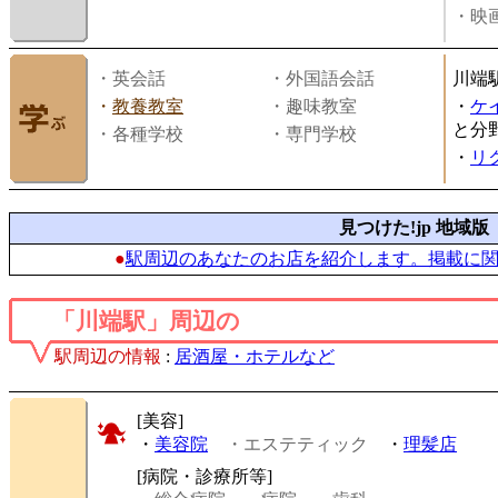
・映画
・英会話
・外国語会話
川端
・
教養教室
・趣味教室
・
ケ
と分
・各種学校
・専門学校
・
リ
見つけた!jp 地域版
●
駅周辺のあなたのお店を紹介します。掲載に
「川端駅」周辺の
駅周辺の情報
:
居酒屋・ホテルなど
[美容]
・
美容院
・エステティック
・
理髪店
[病院・診療所等]