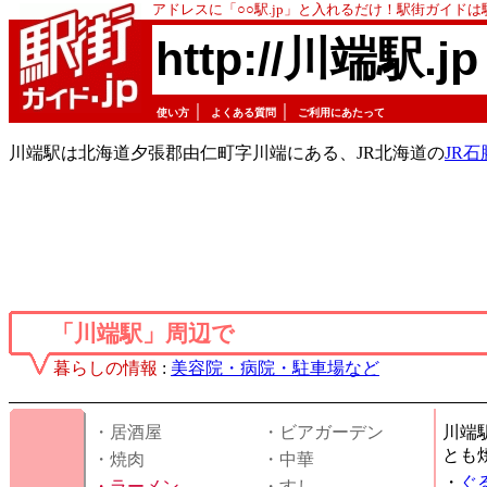
アドレスに「○○駅.jp」と入れるだけ！駅街ガイド
http://川端駅.jp
｜
｜
使い方
よくある質問
ご利用にあたって
川端駅は北海道夕張郡由仁町字川端にある、JR北海道の
JR石
「川端駅」周辺で
暮らしの情報
:
美容院・病院・駐車場など
・居酒屋
・ビアガーデン
川端
とも
・焼肉
・中華
・
ぐ
・
ラーメン
・すし