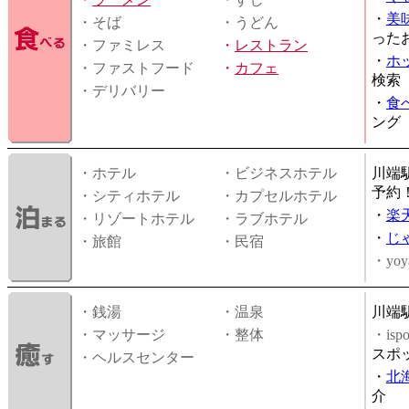
・
美
・そば
・うどん
った
・ファミレス
・
レストラン
・
ホ
・ファストフード
・
カフェ
検索
・デリバリー
・
食
ング
・ホテル
・ビジネスホテル
川端
予約
・シティホテル
・カプセルホテル
・
楽
・リゾートホテル
・ラブホテル
・
じ
・旅館
・民宿
・yoy
・銭湯
・温泉
川端
・マッサージ
・整体
・is
スポ
・ヘルスセンター
・
北
介