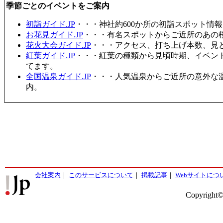
季節ごとのイベントをご案内
初詣ガイド.JP
・・・神社約600か所の初詣スポット情
お花見ガイド.JP
・・・有名スポットからご近所のあの桜
花火大会ガイド.JP
・・・アクセス、打ち上げ本数、見
紅葉ガイド.JP
・・・紅葉の種類から見頃時期、イベン
てます。
全国温泉ガイド.JP
・・・人気温泉からご近所の意外な
内。
会社案内
｜
このサービスについて
｜
掲載記事
｜
Webサイトにつ
Copyright©2