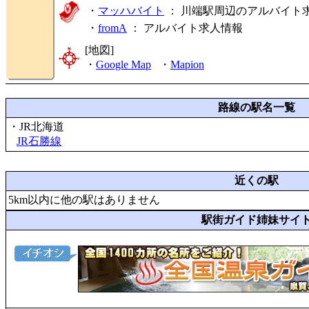
・
マッハバイト
： 川端駅周辺のアルバイト
・
fromA
：
アルバイト求人情報
[地図]
・
Google Map
・
Mapion
路線の駅名一覧
・JR北海道
JR石勝線
近くの駅
5km以内に他の駅はありません
駅街ガイド姉妹サイ